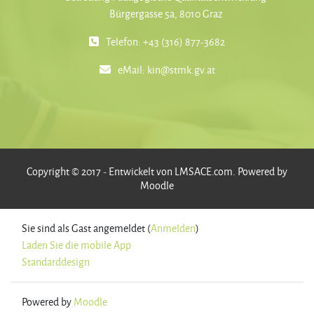
Bürgergasse 5a, 8010 Graz
Telefon: +43 (316) 877-3682
eMail:
kin@stmk.gv.at
Copyright © 2017 - Entwickelt von
LMSACE.com
. Powered by
Moodle
Sie sind als Gast angemeldet (
Anmelden
)
Laden Sie die mobile App
Standarddesign
Powered by
Moodle